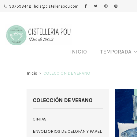
937593442
hola@cistelleriapou.com
INICIO
TEMPORADA
Inicio
COLECCIÓN DE VERANO
COLECCIÓN DE VERANO
CINTAS
Cole
Artí
ENVOLTORIOS DE CELOFÁN Y PAPEL
vera