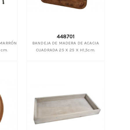
r
maceta de terracota toscana aporta
proveedor de
calidez y un toque acogedor tanto a...
decorativo a
ores,
eventos y flo
Leer más
Leer más
448701
 MARRÓN
BANDEJA DE MADERA DE ACACIA
1cm.
CUADRADA 25 X 25 X H1,5cm.