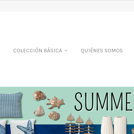
COLECCIÓN BÁSICA
QUIÉNES SOMOS
cción de complementos para la primavera y el verano.
culos para la temporada de calor y chiringuitos. Decoraciones
niegas preciosas. Cestas y macetas para todo tipo de plantas.