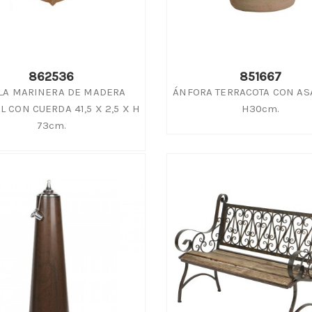
862536
851667
LA MARINERA DE MADERA
ÁNFORA TERRACOTA CON AS
L CON CUERDA 41,5 X 2,5 X H
H30cm.
73cm.
 de Cerámica para
KENZAN o ARO FAKIR: LA B
ería. La Elegancia Natural
PERFECTA PARA ARREGLOS
rca Tendencia
FLORALES ELEGANTES