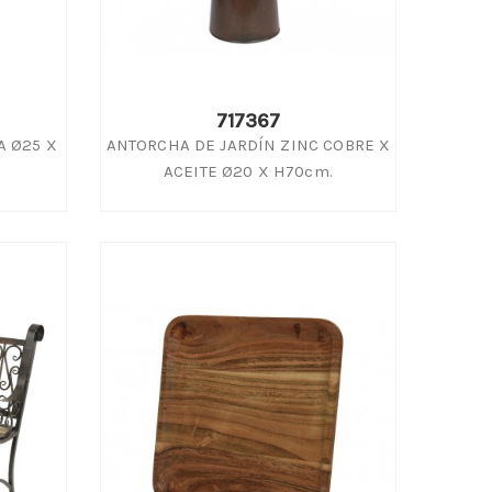
717367
A Ø25 X
ANTORCHA DE JARDÍN ZINC COBRE X
ACEITE Ø20 X H70cm.
ASE
Proveedor Maceta de terracota
Floreros de
toscana para floristería
plantas al
Con un encanto rústico innegable, la
En Cisteller