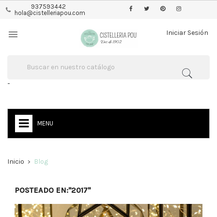
937593442
hola@cistelleriapou.com

Iniciar Sesión
-
MENU
Inicio
Blog
POSTEADO EN:"2017"