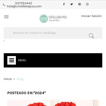
937593442
hola@cistelleriapou.com

Iniciar Sesión
-
MENU
Inicio
Blog
POSTEADO EN:"2024"