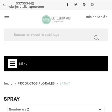
937593442
hola@cistelleriapou.com

Iniciar Sesión
-
MENU
Inicio
PRODUCTOS FLORALES
SPRAY
SPRAY

Nombre, A a Z