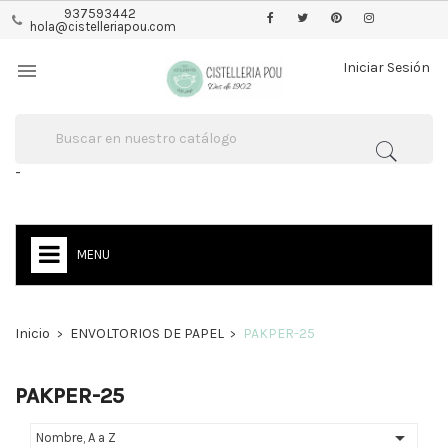
937593442
hola@cistelleriapou.com

Iniciar Sesión
-
MENU
Inicio
ENVOLTORIOS DE PAPEL
PAKPER-25
PAKPER-25

Nombre, A a Z