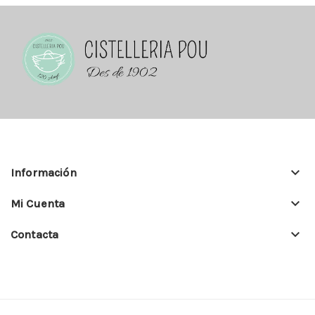
keyboard_arrow_down
Información
keyboard_arrow_down
Mi Cuenta
keyboard_arrow_down
Contacta