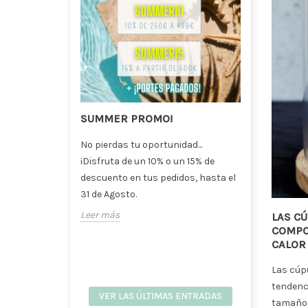
 para
SUMMER PROMO!
Jarró
floris
No pierdas tu oportunidad...
Natur
en
¡Disfruta de un 10% o un 15% de
La deco
ía y
descuento en tus pedidos, hasta el
natural
31 de Agosto.
las gra
Leer más
LAS CÚ
interior
COMPO
Leer m
CALOR
Las cúp
tendenci
VER LAS ÚLTIMAS ENTRADAS
tamaño