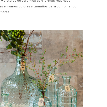
 violeteros de cerámica con formas redondas
es en varios colores y tamaños para combinar con
 flores.