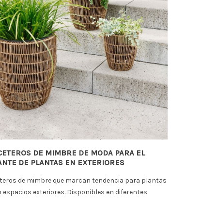
ASE
Proveedor Maceta de
Floreros de c
terracota toscana para
y plantas al
floristería
En Cistelleria
r
Con un encanto rústico innegable,
proveedor de c
la maceta de terracota toscana
decorativo al 
aporta calidez y un toque acogedor
eventos y flori
CETEROS DE MIMBRE DE MODA PARA EL
tanto a...
Leer más
ANTE DE PLANTAS EN EXTERIORES
Leer más
teros de mimbre que marcan tendencia para plantas
en espacios exteriores. Disponibles en diferentes