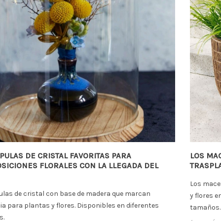
n de Cerámica para
KENZAN o ARO FAKIR: LA B
tería. La Elegancia
PERFECTA PARA ARREGLOS
al que Marca Tendencia
FLORALES ELEGANTES
ración inspirada en la
El kenzan o aro fakir podrás crea
eza continúa siendo una de
hermosos , ligeros y singulares
ndes protagonistas en
arreglos florales en altura con
PULAS DE CRISTAL FAVORITAS PARA
LOS MA
ismo, y este...
flores, ramitas y...
SICIONES FLORALES CON LA LLEGADA DEL
TRASPL
ás
Leer más
Los mace
ulas de cristal con base de madera que marcan
y flores 
a para plantas y flores. Disponibles en diferentes
tamaños.
s.