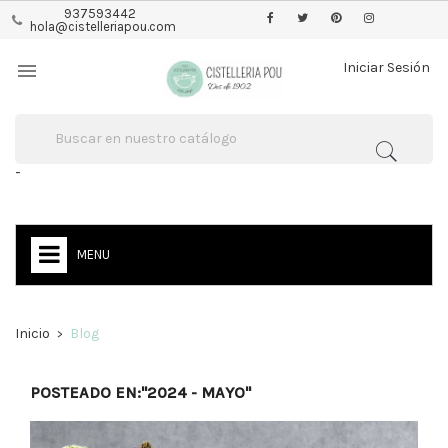
937593442
hola@cistelleriapou.com

Iniciar Sesión
-
MENU
Inicio
Blog
POSTEADO EN:"2024 - MAYO"