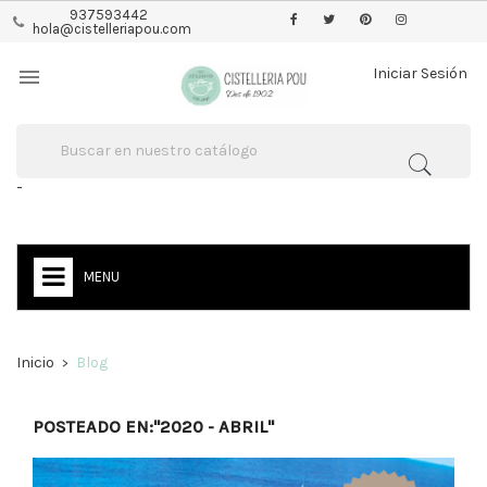
937593442
hola@cistelleriapou.com

Iniciar Sesión
-
MENU
Inicio
Blog
POSTEADO EN:"2020 - ABRIL"