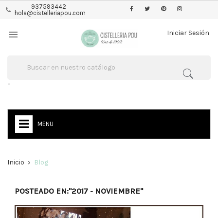
937593442
hola@cistelleriapou.com

Iniciar Sesión
-
MENU
Inicio
Blog
POSTEADO EN:"2017 - NOVIEMBRE"