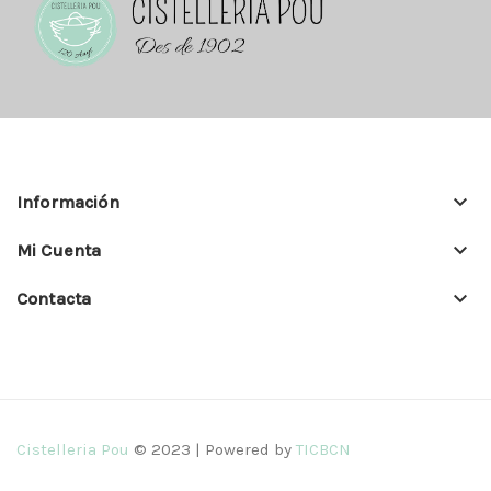
keyboard_arrow_down
Información
keyboard_arrow_down
Mi Cuenta
keyboard_arrow_down
Contacta
Cistelleria Pou
© 2023 | Powered by
TICBCN