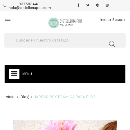
937593442
hola@cistelleriapou.com

Iniciar Sesión
-
MENU
Inicio
Blog
JARRAS DE CERÁMICA PARA FLOR