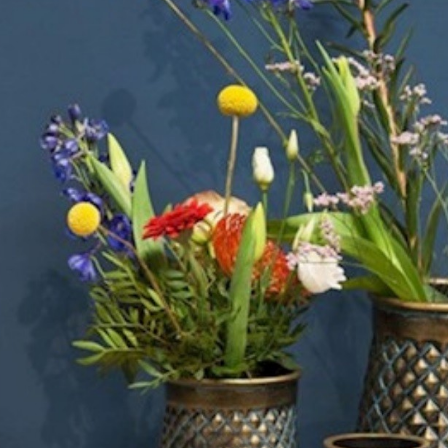
n de Cerámica para
KENZAN o ARO FAKIR: LA B
tería. La Elegancia
PERFECTA PARA ARREGLOS
al que Marca Tendencia
FLORALES ELEGANTES
ración inspirada en la
El kenzan o aro fakir podrás crea
eza continúa siendo una de
hermosos , ligeros y singulares
ndes protagonistas en
arreglos florales en altura con
ismo, y este...
flores, ramitas y...
ás
Leer más