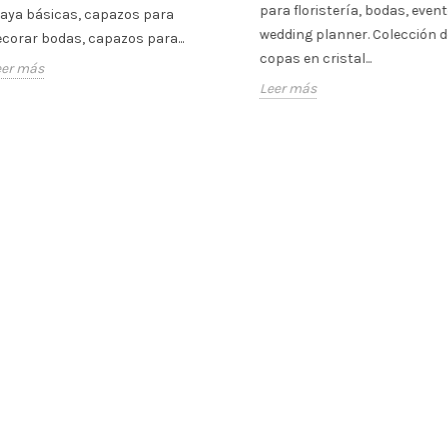
para floristería, bodas, event
laya básicas, capazos para
wedding planner. Colección d
corar bodas, capazos para...
copas en cristal...
eer más
Leer más