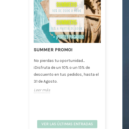
 para
SUMMER PROMO!
Jarró
floris
No pierdas tu oportunidad...
Natur
en
¡Disfruta de un 10% o un 15% de
La deco
ía y
descuento en tus pedidos, hasta el
natural
31 de Agosto.
las gra
Leer más
interior
Leer m
VER LAS ÚLTIMAS ENTRADAS