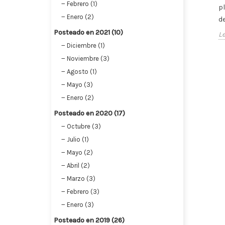
Febrero (1)
bolas para el árbol, guirnaldas de
s cestas de
p
Enero (2)
Navidad, estrellas de Navidad,
ara...
de
figuras de Navidad,...
Posteado en 2021 (10)
L
Leer más
Diciembre (1)
Noviembre (3)
Agosto (1)
Mayo (3)
Enero (2)
Posteado en 2020 (17)
Octubre (3)
Julio (1)
Mayo (2)
Abril (2)
Marzo (3)
Febrero (3)
Enero (3)
Posteado en 2019 (26)