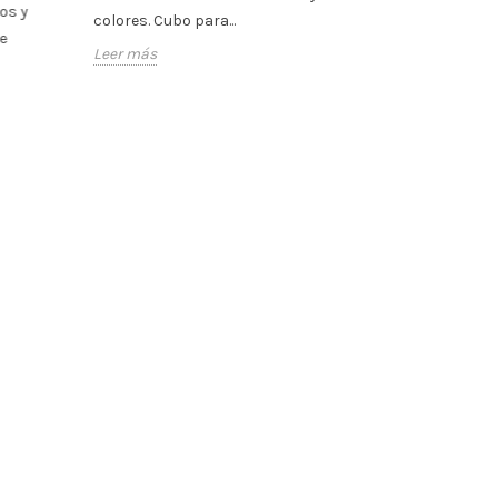
os y
complementar
colores. Cubo para...
e
regalos, peluch
Leer más
Leer más