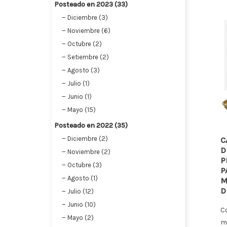
Posteado en 2023 (33)
Diciembre (3)
Noviembre (6)
Octubre (2)
Setiembre (2)
Agosto (3)
Julio (1)
Junio (1)
Mayo (15)
Posteado en 2022 (35)
Diciembre (2)
ELUCHE
COMPLEMENTOS DE
C
OSITO DE
FLORISTERÍA. DISPONIBLE
D
Noviembre (2)
A CENTROS,
COLECCIÓN DE NAVIDAD,
P
Octubre (3)
 LOTES DE
ARTÍCULOS DE NAVIDAD,
P
Agosto (1)
CHES AL
LUCES DE NAVIDAD,
M
DECORACIÓN DE
D
Julio (12)
ESCAPARATE NAVIDEÑA
Junio (10)
uches para
C
Mayo (2)
Proveedor artículos de Navidad,
de peluche para
m