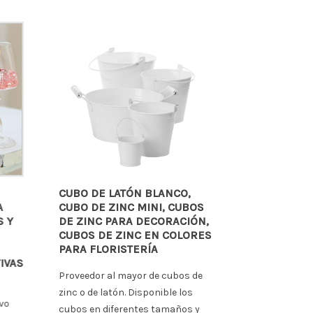
CUBO DE LATÓN BLANCO,
PROVEEDOR
A
CUBO DE ZINC MINI, CUBOS
NACIMIENTO
 Y
DE ZINC PARA DECORACIÓN,
PELUCHE P
CUBOS DE ZINC EN COLORES
PELUCHE PA
PARA FLORISTERÍA
REGALO, PE
IVAS
MAYOR
Proveedor al mayor de cubos de
Colección de 
zinc o de latón. Disponible los
vo
regalos, osito
cubos en diferentes tamaños y