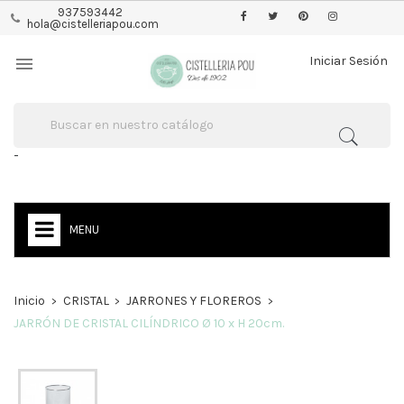
937593442
hola@cistelleriapou.com

Iniciar Sesión
-
MENU
Inicio
CRISTAL
JARRONES Y FLOREROS
JARRÓN DE CRISTAL CILÍNDRICO Ø 10 x H 20cm.