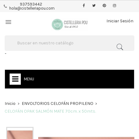
937593442
hola@cistelleriapou.com

Iniciar Sesión
-
MENU
Inicio
ENVOLTORIOS CELOFÁN PROPILENO
CELOFÁN OPAK SALMÓN MATE 70cm. x 50mts.