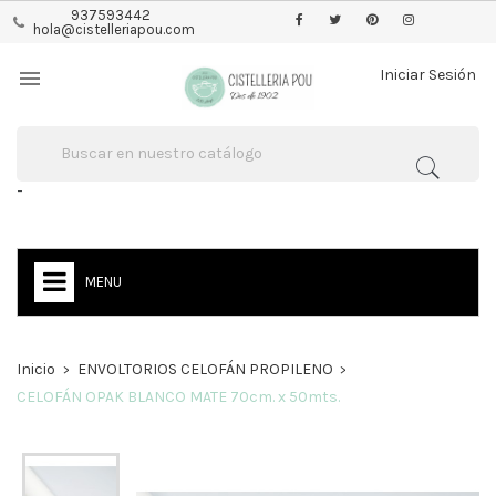
937593442
hola@cistelleriapou.com

Iniciar Sesión
-
MENU
Inicio
ENVOLTORIOS CELOFÁN PROPILENO
CELOFÁN OPAK BLANCO MATE 70cm. x 50mts.