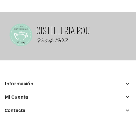
keyboard_arrow_down
Información
keyboard_arrow_down
Mi Cuenta
keyboard_arrow_down
Contacta