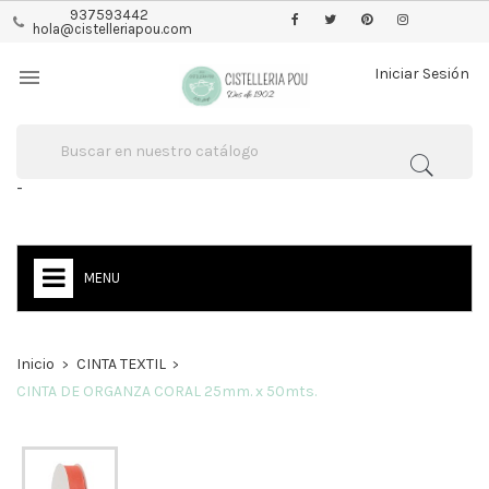
937593442
hola@cistelleriapou.com

Iniciar Sesión
-
MENU
Inicio
CINTA TEXTIL
CINTA DE ORGANZA CORAL 25mm. x 50mts.