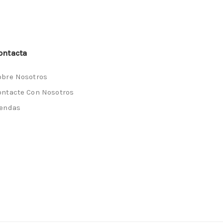
ontacta
obre Nosotros
ontacte Con Nosotros
iendas