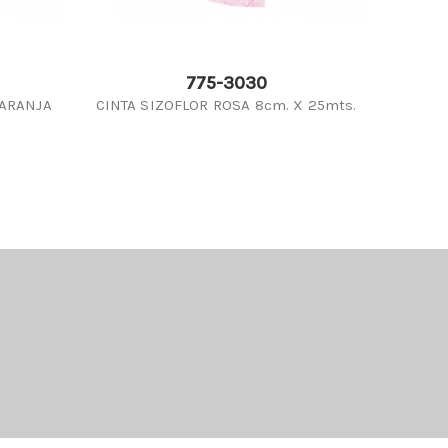
775-3030
NARANJA
CINTA SIZOFLOR ROSA 8cm. X 25mts.
CINT
G