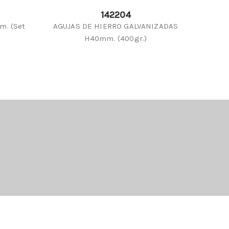
142204
m. (Set
AGUJAS DE HIERRO GALVANIZADAS
ALAMB
H40mm. (400gr.)
ROSA