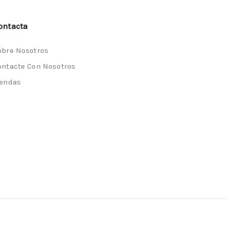
ontacta
obre Nosotros
ontacte Con Nosotros
iendas