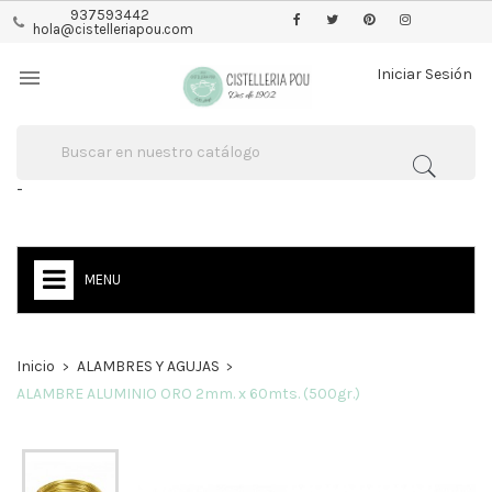
937593442
hola@cistelleriapou.com

Iniciar Sesión
-
MENU
Inicio
ALAMBRES Y AGUJAS
ALAMBRE ALUMINIO ORO 2mm. x 60mts. (500gr.)