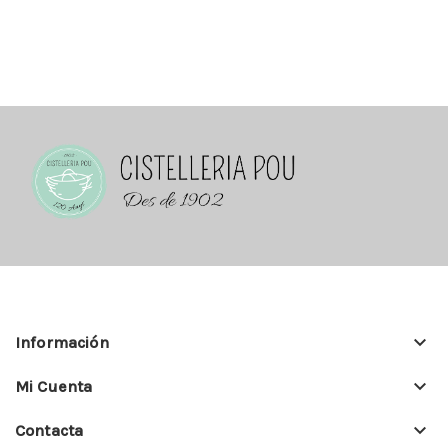
keyboard_arrow_down
Información
keyboard_arrow_down
Mi Cuenta
keyboard_arrow_down
Contacta