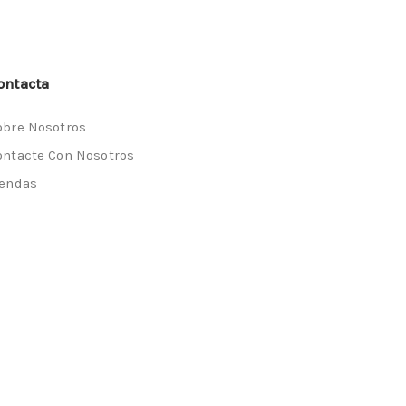
ontacta
obre Nosotros
ontacte Con Nosotros
iendas