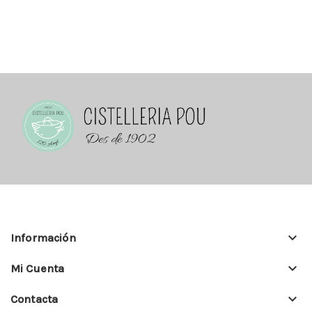
keyboard_arrow_down
Información
keyboard_arrow_down
Mi Cuenta
keyboard_arrow_down
Contacta