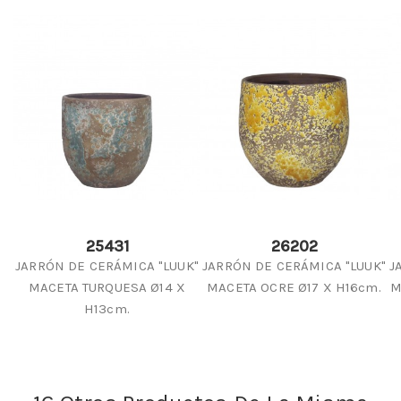
25431
26202
JARRÓN DE CERÁMICA "LUUK"
JARRÓN DE CERÁMICA "LUUK"
J
MACETA TURQUESA Ø14 X
MACETA OCRE Ø17 X H16cm.
M
H13cm.