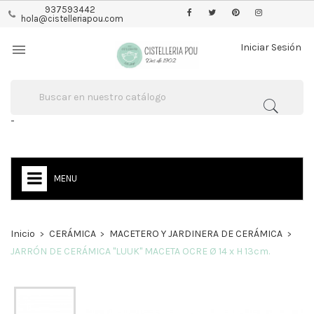
937593442
hola@cistelleriapou.com

Iniciar Sesión
-
MENU
Inicio
CERÁMICA
MACETERO Y JARDINERA DE CERÁMICA
JARRÓN DE CERÁMICA "LUUK" MACETA OCRE Ø 14 x H 13cm.