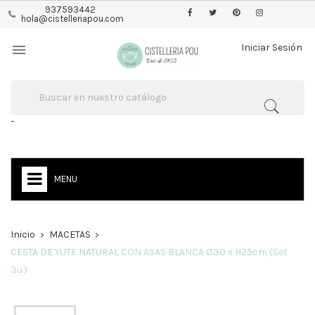
937593442
hola@cistelleriapou.com

Iniciar Sesión
-
MENU
Inicio
MACETAS
CESTA DE YUTE NATURAL CON ASAS BLANCA Ø30 x H25cm (Set
3u.)