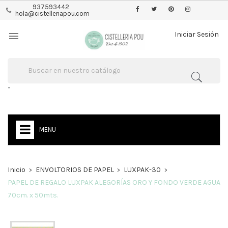
937593442
hola@cistelleriapou.com

Iniciar Sesión
-
MENU
Inicio
ENVOLTORIOS DE PAPEL
LUXPAK-30
PAPEL DE REGALO LUXPAK ALEGORÍAS ORO Y FONDO VERDE AGUA
70cm. x 50mts.