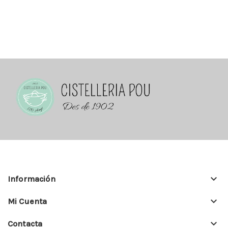
keyboard_arrow_down
Información
keyboard_arrow_down
Mi Cuenta
keyboard_arrow_down
Contacta