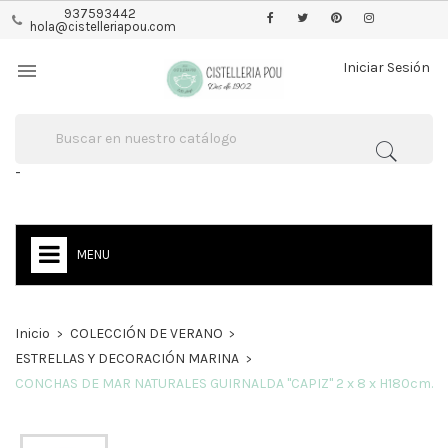
937593442
hola@cistelleriapou.com

Iniciar Sesión
-
MENU
Inicio
COLECCIÓN DE VERANO
ESTRELLAS Y DECORACIÓN MARINA
CONCHAS DE MAR NATURALES GUIRNALDA "CAPIZ" 2 x 8 x H180cm.