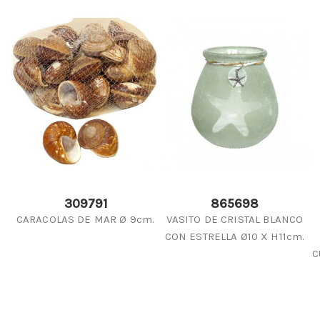
309791
865698
CARACOLAS DE MAR Ø 9cm.
VASITO DE CRISTAL BLANCO
CON ESTRELLA Ø10 X H11cm.
C