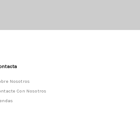
ontacta
obre Nosotros
ontacte Con Nosotros
iendas