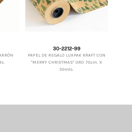
30-2212-99
MARRÓN
PAPEL DE REGALO LUXPAK KRAFT CON
PAPEL
ts.
"MERRY CHRISTMAS" ORO 70cm. X
50mts.