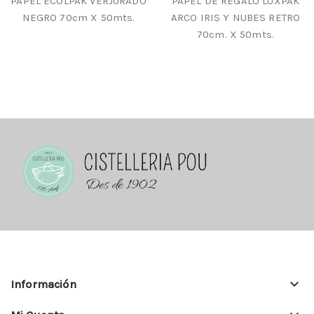
PAPEL ECOLPAK VERJURADO
PAPEL DE REGALO LUXPAK
NEGRO 70cm X 50mts.
ARCO IRIS Y NUBES RETRO
70cm. X 50mts.
keyboard_arrow_down
Información