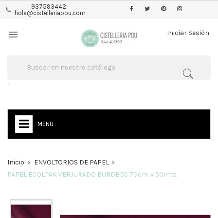
937593442
hola@cistelleriapou.com

Iniciar Sesión
-
MENU
Inicio
ENVOLTORIOS DE PAPEL
PAPEL ECOLPAK VERJURADO BURDEOS 70cm. x 50mts.