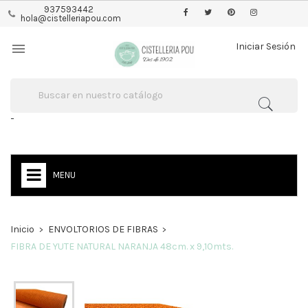
937593442
hola@cistelleriapou.com

Iniciar Sesión
-
MENU
Inicio
ENVOLTORIOS DE FIBRAS
FIBRA DE YUTE NATURAL NARANJA 48cm. x 9,10mts.