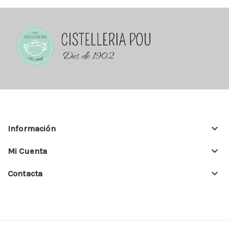
keyboard_arrow_down
Información
keyboard_arrow_down
Mi Cuenta
keyboard_arrow_down
Contacta