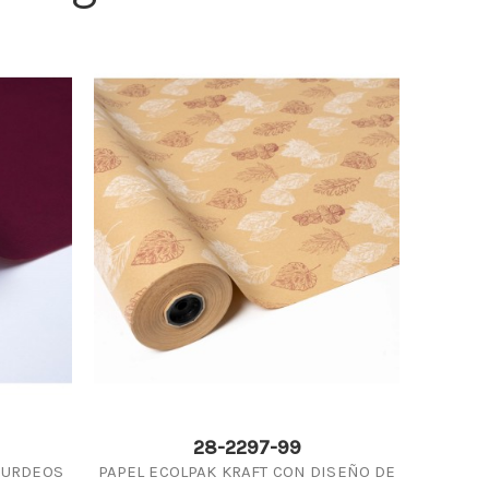
28-2297-99
BURDEOS
PAPEL ECOLPAK KRAFT CON DISEÑO DE
PAPEL 