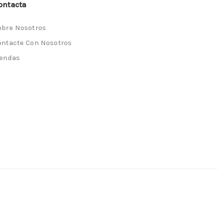
ontacta
obre Nosotros
ontacte Con Nosotros
iendas