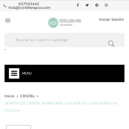
937593442
hola@cistelleriapou.com

Iniciar Sesión
-
MENU
Inicio
CRISTAL
JARRÓN DE CRISTAL HURRICANE CON ASA DE CUERDA Ø9,5-11x
H10,5cm.