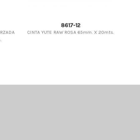
8617-12
ORZADA
CINTA YUTE RAW ROSA 65mm. X 20mts.
CINTA
.