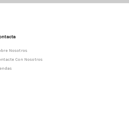
ontacta
obre Nosotros
ontacte Con Nosotros
iendas