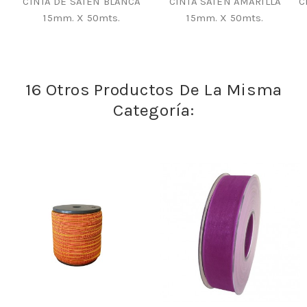
CINTA DE SATÉN BLANCA
CINTA SATÉN AMARILLA
C
15mm. X 50mts.
15mm. X 50mts.
16 Otros Productos De La Misma
Categoría: