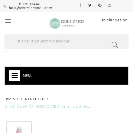
937593442
hola@cistelleriapou.com

Iniciar Sesión
-
MENU
Inicio
CINTA TEXTIL
CINTA DE SATÉN ROSA CLARO 15mm. x 50mts.