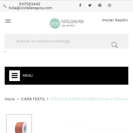
937593442
hola@cistelleriapou.com

Iniciar Sesión
-
MENU
Inicio
CINTA TEXTIL
CINTA DE SATÉN SALMÓN 5mm. x 100mts.