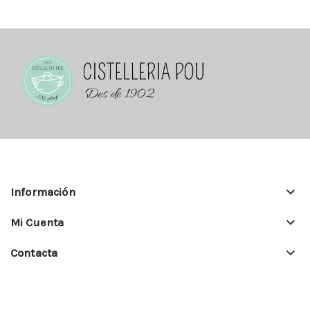
keyboard_arrow_down
Información
keyboard_arrow_down
Mi Cuenta
keyboard_arrow_down
Contacta