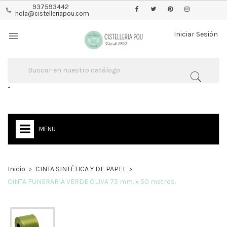
937593442
hola@cistelleriapou.com

Iniciar Sesión
-
MENU
Inicio
CINTA SINTÉTICA Y DE PAPEL
CINTA FUNERARIA VERDE OLIVA 75 mm. x 50 metros.