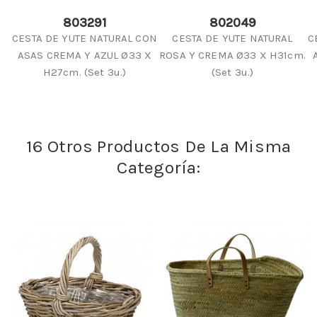
803291
802049
CESTA DE YUTE NATURAL CON
CESTA DE YUTE NATURAL
C
ASAS CREMA Y AZUL Ø33 X
ROSA Y CREMA Ø33 X H31cm.
H27cm. (Set 3u.)
(Set 3u.)
16 Otros Productos De La Misma
Categoría: