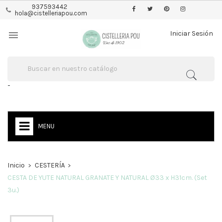
937593442
hola@cistelleriapou.com

Iniciar Sesión
-
MENU
Inicio
CESTERÍA
CESTA DE YUTE NATURAL GRANATE Y NATURAL Ø33 x H31cm. (Set
3u.)