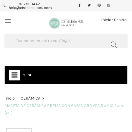
937593442
hola@cistelleriapou.com

Iniciar Sesión
-
MENU
Inicio
CERÁMICA
MACETA DE CERÁMICA CREMA CON GAFAS ORO Ø13,5 x H10,5cm.
(6u.)