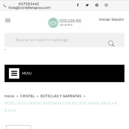
937593442
hola@cistelleriapou.com

Iniciar Sesión
-
MENU
Inicio
CRISTAL
BOTELLAS Y GARRAFAS
BOTELLA DE CRISTAL REDONDA CON RELIEVE VERDE Ø10,5 x H
8,5cm.