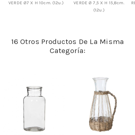
VERDE Ø7 X H 10cm. (12u.)
VERDE Ø 7,5 X H 15,8cm.
R
(12u.)
16 Otros Productos De La Misma
Categoría: