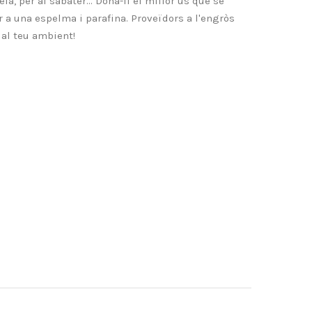
la, per al sabater... Dóna-li el millor ús que se
r a una espelma i parafina. Proveïdors a l'engròs
r al teu ambient!