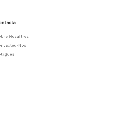
ontacta
obre Nosaltres
ontacteu-Nos
otigues