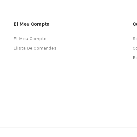
El Meu Compte
C
El Meu Compte
S
Llista De Comandes
C
B