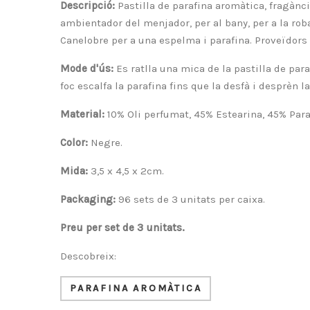
Descripció:
Pastilla de parafina aromàtica, fragànc
ambientador del menjador, per al bany, per a la roba 
Canelobre per a una espelma i parafina. Proveïdors a
Mode d'ús:
Es ratlla una mica de la pastilla de para
foc escalfa la parafina fins que la desfà i desprèn 
Material:
10% Oli perfumat, 45% Estearina, 45% Para
Color:
Negre.
Mida:
3,5 x 4,5 x 2cm.
Packaging:
96 sets de 3 unitats per caixa.
Preu per set de 3 unitats.
Descobreix:
PARAFINA AROMÀTICA