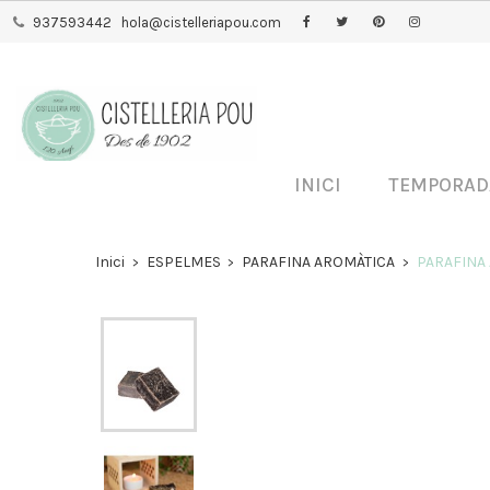
937593442
hola@cistelleriapou.com
INICI
TEMPORA
Inici
ESPELMES
PARAFINA AROMÀTICA
PARAFINA A