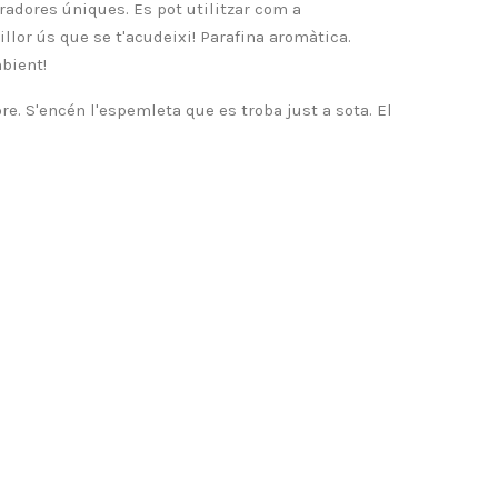
radores úniques. Es pot utilitzar com a
illor ús que se t'acudeixi! Parafina aromàtica.
mbient!
re. S'encén l'espemleta que es troba just a sota. El