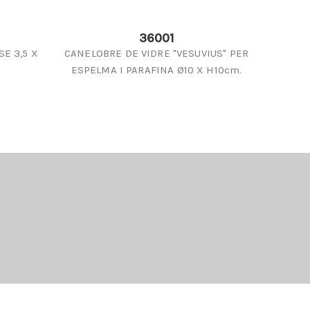
36001
E 3,5 X
CANELOBRE DE VIDRE "VESUVIUS" PER
RATLLAD
ESPELMA I PARAFINA Ø10 X H10cm.