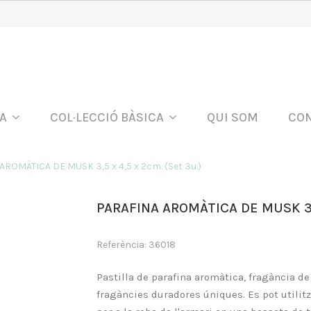
DA
COL·LECCIÓ BÀSICA
QUI SOM
CO
ROMÀTICA DE MUSK 3,5 x 4,5 x 2cm. (Set 3u.)
PARAFINA AROMÀTICA DE MUSK 3,5 
Referència: 36018
Pastilla de parafina aromàtica, fragància d
fragàncies duradores úniques. Es pot utilit