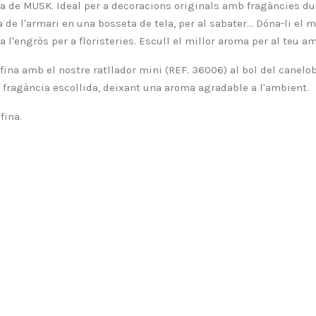
ia de
MUSK
. Ideal per a decoracions originals amb fragàncies du
de l'armari en una bosseta de tela, per al sabater... Dóna-li el m
 l'engròs per a floristeries. Escull el millor aroma per al teu a
fina amb el nostre ratllador mini (REF. 36006) al bol del canelob
la fragància escollida, deixant una aroma agradable a l'ambient.
fina.