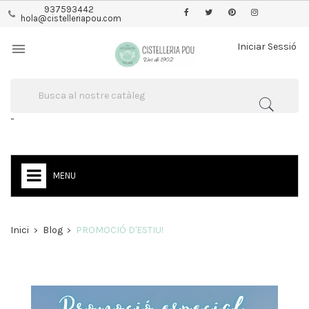
937593442
hola@cistelleriapou.com

Iniciar Sessió
-
MENU
Inici
Blog
PROMOCIÓ D'ESTIU!