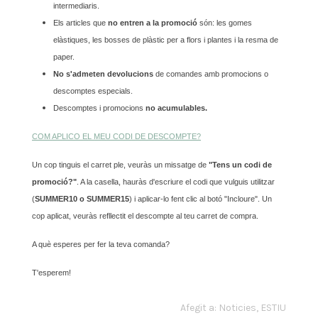
intermediaris.
Els articles que
no entren a la promoció
són: les gomes
elàstiques, les bosses de plàstic per a flors i plantes i la resma de
paper.
No s'admeten devolucions
de comandes amb promocions o
descomptes especials.
Descomptes i promocions
no acumulables.
COM APLICO EL MEU CODI DE DESCOMPTE?
Un cop tinguis el carret ple, veuràs un missatge de
"Tens un codi de
promoció?"
. A la casella, hauràs d'escriure el codi que vulguis utilitzar
(
SUMMER10 o SUMMER15
) i aplicar-lo fent clic al botó "Incloure". Un
cop aplicat, veuràs refllectit el descompte al teu carret de compra.
A què esperes per fer la teva comanda?
T'esperem!
Afegit a:
Noticies
,
ESTIU