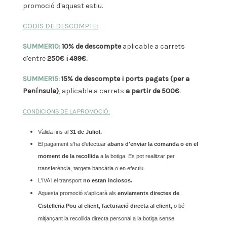
promoció d'aquest estiu.
CODIS DE DESCOMPTE:
SUMMER10:
10% de descompte
aplicable a carrets
d'entre
250€ i 499€.
SUMMER15:
15% de descompte i ports pagats (per a
Península)
, aplicable a carrets
a partir de 500€
.
CONDICIONS DE LA PROMOCIÓ:
Vàlida fins al
31 de Juliol.
El pagament s'ha d'efectuar
abans d'enviar la comanda o en el
moment de la recollida
a la botiga. Es pot realitzar per
transferència, targeta bancària o en efectiu.
L'IVA i el transport
no estan inclosos.
Aquesta promoció s'aplicarà als
enviaments directes de
Cistelleria Pou al client
,
facturació directa al client,
o bé
mitjançant la recollida directa personal a la botiga sense