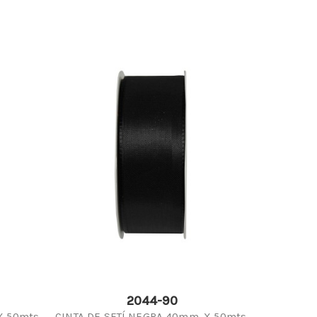
2044-90
X 50mts.
CINTA DE SETÍ NEGRA 40mm. X 50mts.