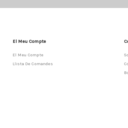
El Meu Compte
C
El Meu Compte
S
Llista De Comandes
C
B