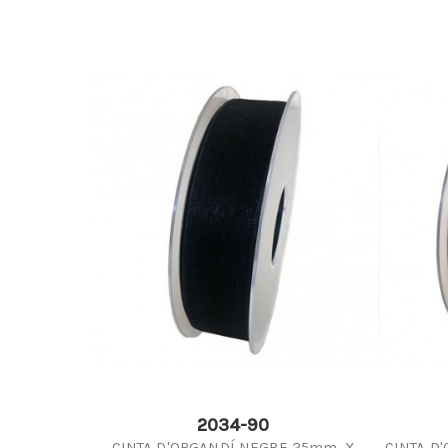
2034-90
CINTA D'ORGANDÍ NEGRE 25mm. X
CINTA D