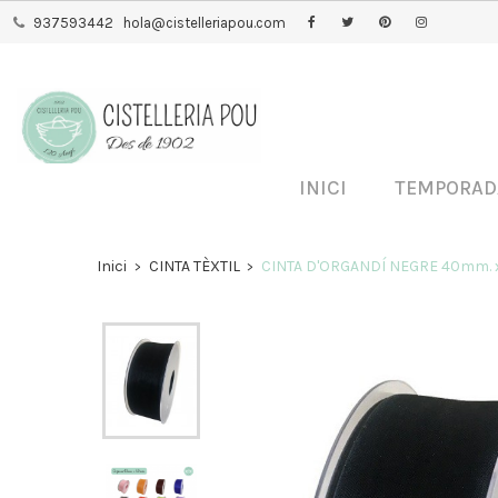
937593442
hola@cistelleriapou.com
INICI
TEMPORA
Inici
CINTA TÈXTIL
CINTA D'ORGANDÍ NEGRE 40mm. 