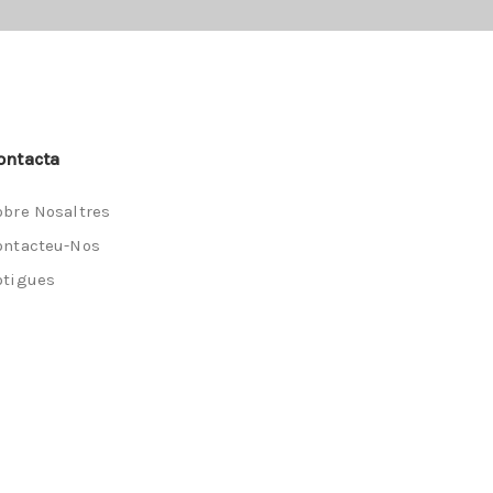
ontacta
obre Nosaltres
ontacteu-Nos
otigues