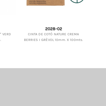
2028-02
" VERD
CINTA DE COTÓ NATURE CREMA
CINT
.
BERRIES I GRÈVOL 10mm. X 100mts.